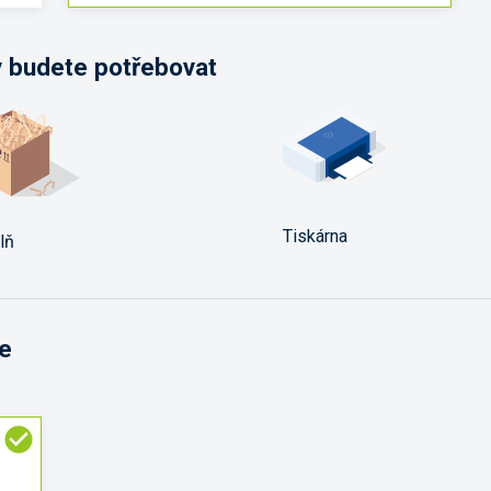
y budete potřebovat
Tiskárna
lň
te