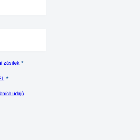
í zásilek
.
*
PL
.
*
bních údajů
.