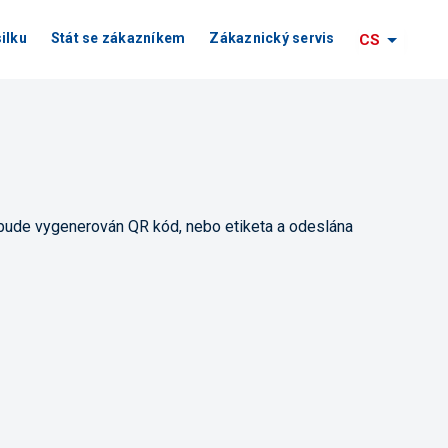
ilku
Stát se zákazníkem
Zákaznický servis
CS
 bude vygenerován QR kód, nebo etiketa a odeslána